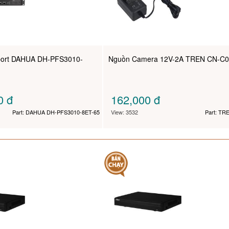
 port DAHUA DH-PFS3010-
Nguồn Camera 12V-2A TREN CN-C0
00
đ
162,000
đ
Part: DAHUA DH-PFS3010-8ET-65
View: 3532
Part: TR