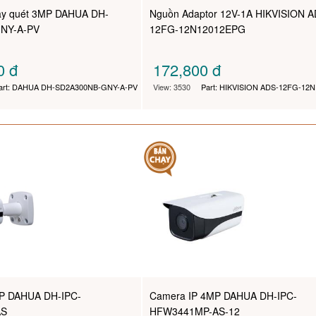
ay quét 3MP DAHUA DH-
Nguồn Adaptor 12V-1A HIKVISION A
NY-A-PV
12FG-12N12012EPG
00
đ
172,800
đ
art: DAHUA DH-SD2A300NB-GNY-A-PV
View: 3530
Part: HIKVISION ADS-12FG-12
P DAHUA DH-IPC-
Camera IP 4MP DAHUA DH-IPC-
AS
HFW3441MP-AS-12