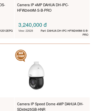
DS-
Camera IP 4MP DAHUA DH-IPC-
HFW2449M-S-B-PRO
3,240,000
đ
N12012EPG
View: 22628
Part: DAHUA DH-IPC-HFW2449M-S-B-
PRO
Camera IP Speed Dome 4MP DAHUA DH-
SD49425GB-HNR