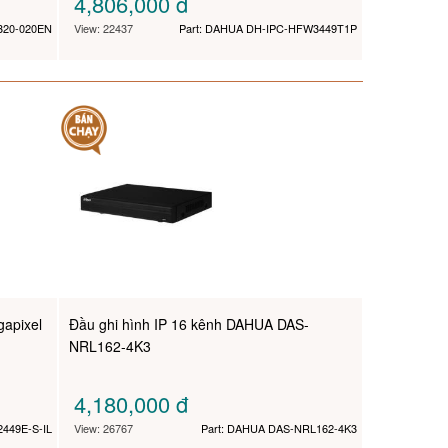
4,806,000
đ
320-020EN
View: 22437
Part: DAHUA DH-IPC-HFW3449T1P
apixel
Đầu ghi hình IP 16 kênh DAHUA DAS-
NRL162-4K3
4,180,000
đ
449E-S-IL
View: 26767
Part: DAHUA DAS-NRL162-4K3