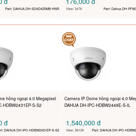
00
đ
176,000
đ
Part: DAHUA DH-SD4D425MB-HNR
View: 3476
Part: Dahua DH-PFM
e hồng ngoại 4.0 Megapixel
Camera IP Dome hồng ngoại 4.0 Meg
C-HDBW2431EP-S-S2
DAHUA DH-IPC-HDBW2449E-S-IL
00
đ
1,540,000
đ
rt: DAHUA DH-IPC-HDBW2431EP-S-S2
View: 36139
Part: DAHUA DH-IPC-HDBW2