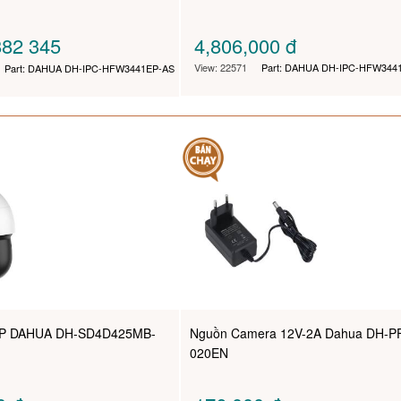
82 345
4,806,000
đ
View: 22571
Part: DAHUA DH-IPC-HFW344
Part: DAHUA DH-IPC-HFW3441EP-AS
MP DAHUA DH-SD4D425MB-
Nguồn Camera 12V-2A Dahua DH-P
020EN