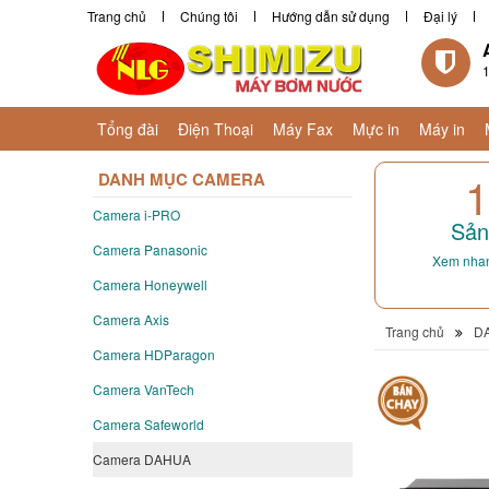
Trang chủ
Chúng tôi
Hướng dẫn sử dụng
Đại lý
1
Tổng đài
Điện Thoại
Máy Fax
Mực in
Máy in
1
DANH MỤC CAMERA
Camera i-PRO
Sản
Camera Panasonic
Xem nhan
Camera Honeywell
Camera Axis
Trang chủ
D
Camera HDParagon
Camera VanTech
Camera Safeworld
Camera DAHUA