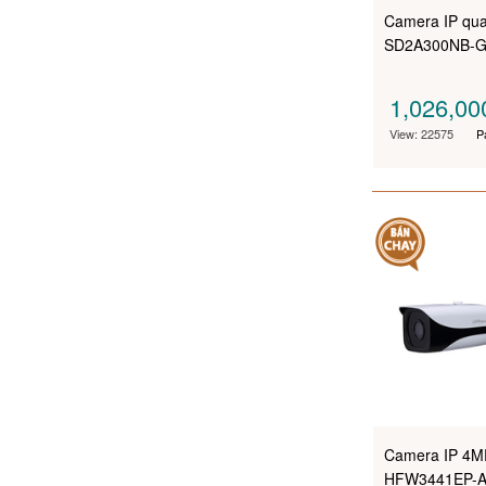
Camera IP qu
SD2A300NB-G
1,026,0
View: 22575
P
Camera IP 4M
HFW3441EP-