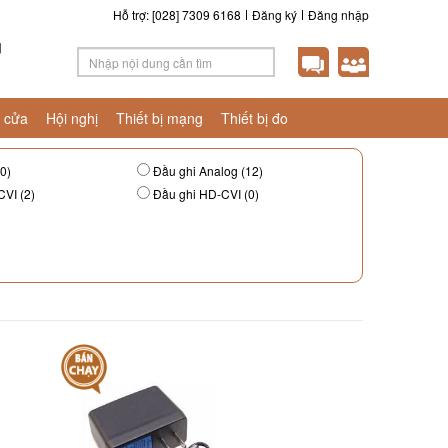
Hỗ trợ: [028] 7309 6168
Đăng ký
Đăng nhập
g
 cửa
Hội nghị
Thiết bị mạng
Thiết bị đo
0)
Đầu ghi Analog (12)
VI (2)
Đầu ghi HD-CVI (0)