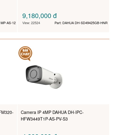
9,180,000
đ
1MP-AS-12
View: 22524
Part: DAHUA DH-SD49425GB-HNR
FM320-
Camera IP 4MP DAHUA DH-IPC-
HFW3449T1P-AS-PV-S3