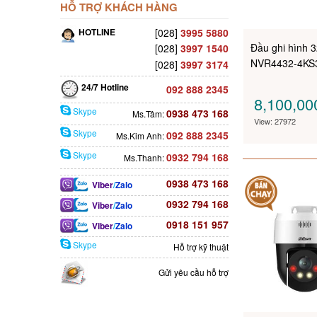
HỖ TRỢ KHÁCH HÀNG
HOTLINE
[028]
3995 5880
Đầu ghi hình 
[028]
3997 1540
NVR4432-4KS
[028]
3997 3174
24/7 Hotline
092 888 2345
8,100,0
Skype
0938 473 168
Ms.Tâm:
View: 27972
Skype
092 888 2345
Ms.Kim Anh:
Skype
0932 794 168
Ms.Thanh:
0938 473 168
Viber
/
Zalo
0932 794 168
Viber
/
Zalo
0918 151 957
Viber
/
Zalo
Skype
Hỗ trợ kỹ thuật
Gửi yêu cầu hỗ trợ