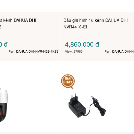
32 kênh DAHUA DHI-
Đầu ghi hình 16 kênh DAHUA DHI-
3
NVR4416-EI
00
đ
4,860,000
đ
Part: DAHUA DHI-NVR4432-4KS3
View: 27963
Part: DAHUA DHI-N