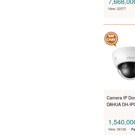
7,668,0
View: 22577
Camera IP Dom
DAHUA DH-IP
1,540,0
View: 36126
Pa