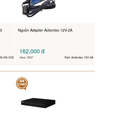
3
Nguồn Adapter Actiontec 12V-2A
162,000
đ
EN CN-C03
View: 3537
Part: Actiontec 12V-2A