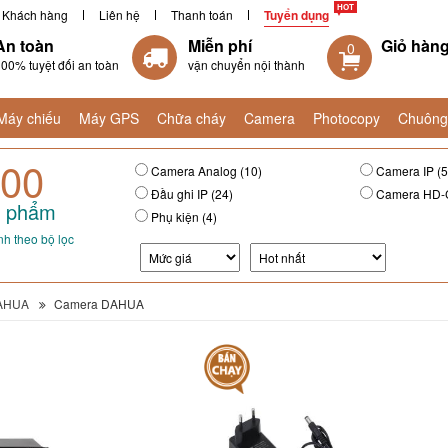
Khách hàng
Liên hệ
Thanh toán
Tuyển dụng
An toàn
Miễn phí
Giỏ hàn
0
00% tuyệt đối an toàn
vận chuyển nội thành
Máy chiếu
Máy GPS
Chữa cháy
Camera
Photocopy
Chuông
00
Camera Analog (10)
Camera IP (5
Đầu ghi IP (24)
Camera HD-C
 phẩm
Phụ kiện (4)
h theo bộ lọc
AHUA
Camera DAHUA