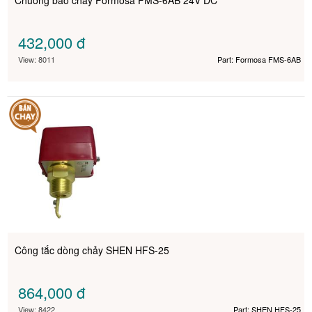
Chuông báo cháy Formosa FMS-6AB 24V DC
432,000
đ
View: 8011
Part: Formosa FMS-6AB
Công tắc dòng chảy SHEN HFS-25
864,000
đ
View: 8422
Part: SHEN HFS-25