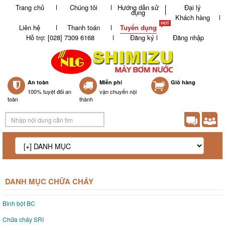
Trang chủ
Chúng tôi
Hướng dẫn sử
Đại lý
dụng
Khách hàng
Liên hệ
Thanh toán
Tuyển dụng
Hỗ trợ: [028] 7309 6168
Đăng ký
Đăng nhập
An toàn
Miễn phí
0
Giỏ hàng
100% tuyệt đối an
vận chuyển nội
toàn
thành
DANH MỤC CHỮA CHÁY
Bình bột BC
Chữa cháy SRI