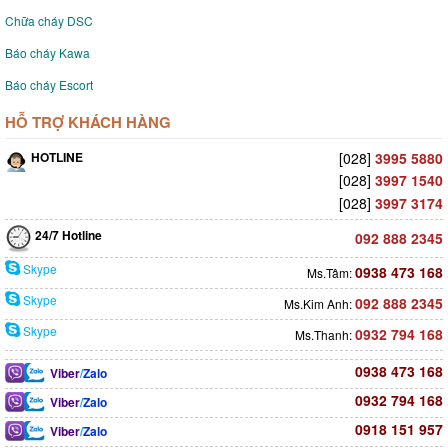
Chữa cháy DSC
Báo cháy Kawa
Báo cháy Escort
HỖ TRỢ KHÁCH HÀNG
HOTLINE
[028]
3995 5880
[028]
3997 1540
[028]
3997 3174
24/7 Hotline
092 888 2345
Skype
0938 473 168
Ms.Tâm:
Skype
092 888 2345
Ms.Kim Anh:
Skype
0932 794 168
Ms.Thanh:
0938 473 168
Viber
/
Zalo
0932 794 168
Viber
/
Zalo
0918 151 957
Viber
/
Zalo