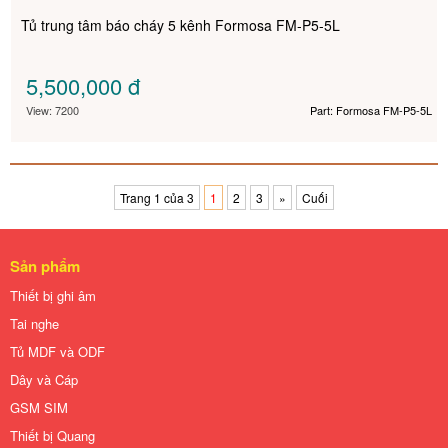
Tủ trung tâm báo cháy 5 kênh Formosa FM-P5-5L
5,500,000
đ
View: 7200
Part: Formosa FM-P5-5L
Trang 1 của 3
1
2
3
»
Cuối
Sản phẩm
Thiết bị ghi âm
Tai nghe
Tủ MDF và ODF
Dây và Cáp
GSM SIM
Thiết bị Quang