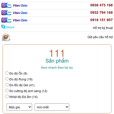
0938 473 168
Viber
/
Zalo
0932 794 168
Viber
/
Zalo
0918 151 957
Viber
/
Zalo
Skype
Hỗ trợ kỹ thuật
Gửi yêu cầu hỗ trợ
111
Sản phẩm
Xem nhanh theo bộ lọc
Đo độ Ồn (9)
Đo độ Rung (19)
Đo tốc độ Gió (41)
Đo cường độ ánh sáng (12)
Nhiệt độ-Độ ẩm (14)