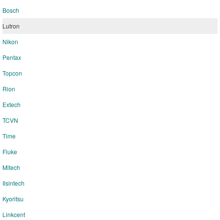
Bosch
Lutron
Nikon
Pentax
Topcon
Rion
Extech
TCVN
Time
Fluke
Mitech
Ilsintech
Kyoritsu
Linkcent