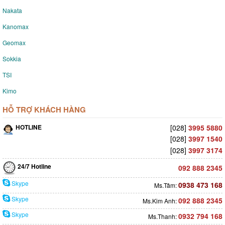
Nakata
Kanomax
Geomax
Sokkia
TSI
Kimo
HỖ TRỢ KHÁCH HÀNG
HOTLINE
[028]
3995 5880
[028]
3997 1540
[028]
3997 3174
24/7 Hotline
092 888 2345
Skype
0938 473 168
Ms.Tâm:
Skype
092 888 2345
Ms.Kim Anh:
Skype
0932 794 168
Ms.Thanh: