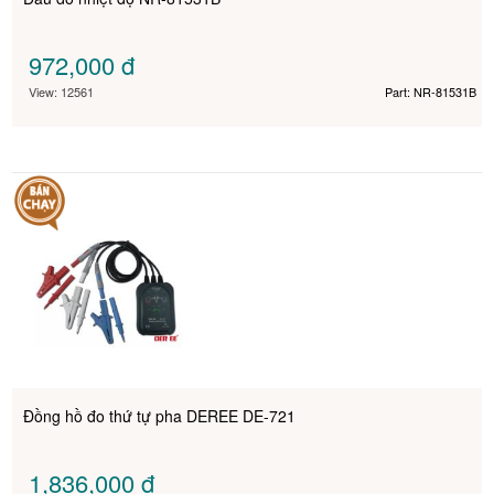
972,000
đ
View: 12561
Part: NR-81531B
Đồng hồ đo thứ tự pha DEREE DE-721
1,836,000
đ