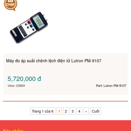
Máy đo áp suất chênh lệch điện tử Lutron PM-9107
5,720,000
đ
View: 23869
Part: Lutron PM-9107
Trang 1 của 6
1
2
3
4
»
Cuối