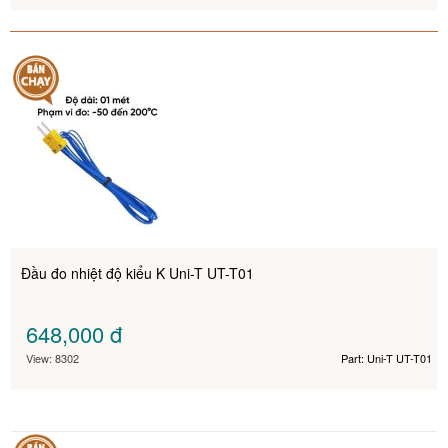
Đầu đo nhiệt độ kiểu K Uni-T UT-T01
648,000
đ
View: 8302
Part: Uni-T UT-T01