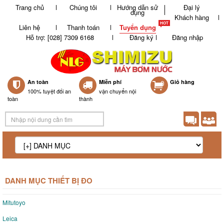
Trang chủ
Chúng tôi
Hướng dẫn sử
Đại lý
dụng
Khách hàng
Liên hệ
Thanh toán
Tuyển dụng
Hỗ trợ: [028] 7309 6168
Đăng ký
Đăng nhập
An toàn
Miễn phí
0
Giỏ hàng
100% tuyệt đối an
vận chuyển nội
toàn
thành
DANH MỤC THIẾT BỊ ĐO
Mitutoyo
Leica