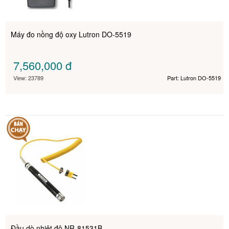
Máy đo nồng độ oxy Lutron DO-5519
7,560,000
đ
View: 23789
Part: Lutron DO-5519
Đầu dò nhiệt độ NR-81531B