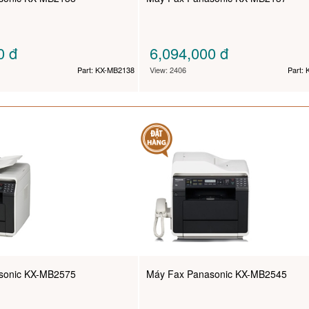
00
đ
6,094,000
đ
Part: KX-MB2138
View: 2406
Part:
sonic KX-MB2575
Máy Fax Panasonic KX-MB2545