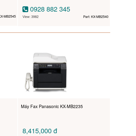
0928 882 345
 KX-MB2545
View: 3982
Part: KX-MB2540
Máy Fax Panasonic KX-MB2235
8,415,000
đ