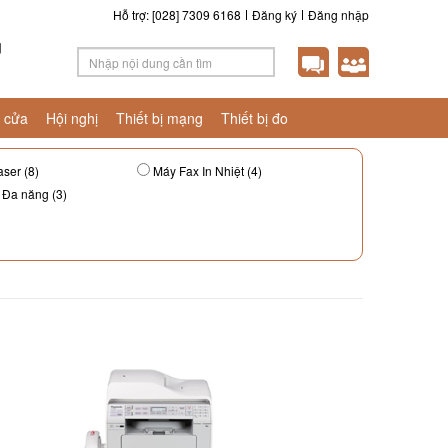
Hỗ trợ: [028] 7309 6168
Đăng ký
Đăng nhập
g
 cửa
Hội nghị
Thiết bị mạng
Thiết bị đo
ser (8)
Máy Fax In Nhiệt (4)
 Đa năng (3)