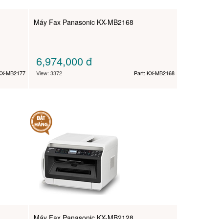
Máy Fax Panasonic KX-MB2168
6,974,000
đ
 KX-MB2177
View: 3372
Part: KX-MB2168
Máy Fax Panasonic KX-MB2128