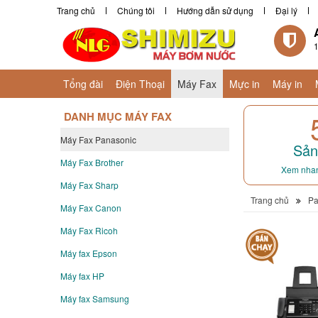
Trang chủ
Chúng tôi
Hướng dẫn sử dụng
Đại lý
1
Tổng đài
Điện Thoại
Máy Fax
Mực in
Máy in
DANH MỤC MÁY FAX
Máy Fax Panasonic
Sản
Máy Fax Brother
Xem nhan
Máy Fax Sharp
Trang chủ
Pa
Máy Fax Canon
Máy Fax Ricoh
Máy fax Epson
Máy fax HP
Máy fax Samsung