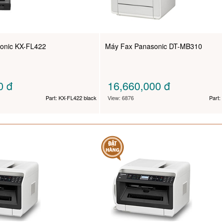
onic KX-FL422
Máy Fax Panasonic DT-MB310
00
đ
16,660,000
đ
Part: KX-FL422 black
View: 6876
Part