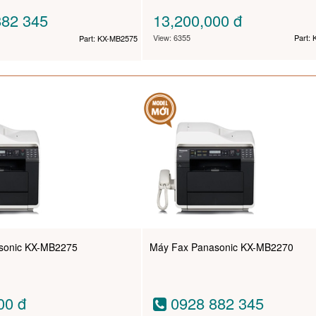
82 345
13,200,000
đ
View: 6355
Part:
Part: KX-MB2575
sonic KX-MB2275
Máy Fax Panasonic KX-MB2270
000
đ
0928 882 345