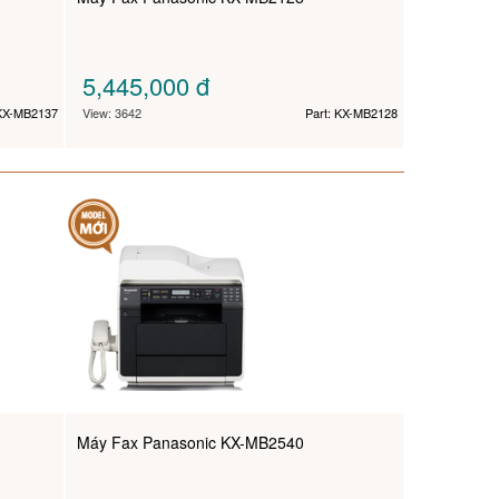
5,445,000
đ
 KX-MB2137
View: 3642
Part: KX-MB2128
Máy Fax Panasonic KX-MB2540