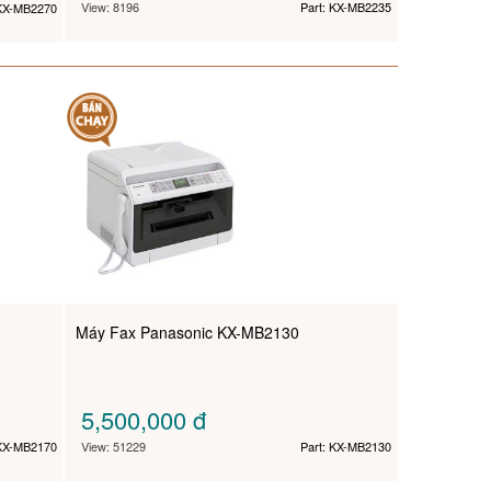
View: 8196
Part: KX-MB2235
 KX-MB2270
Máy Fax Panasonic KX-MB2130
5,500,000
đ
 KX-MB2170
View: 51229
Part: KX-MB2130