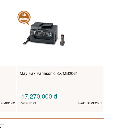
Máy Fax Panasonic KX-MB2061
17,270,000
đ
 KX-MB2062
View: 3121
Part: KX-MB2061
ối