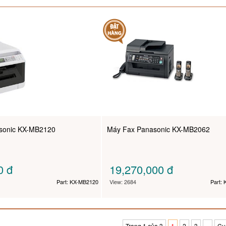
sonic KX-MB2120
Máy Fax Panasonic KX-MB2062
00
đ
19,270,000
đ
Part: KX-MB2120
View: 2684
Part:
Trang 1 của 3
1
2
3
»
Cu