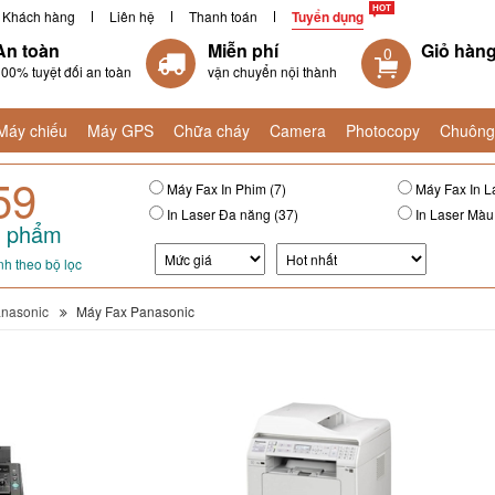
Khách hàng
Liên hệ
Thanh toán
Tuyển dụng
An toàn
Miễn phí
Giỏ hàn
0
00% tuyệt đối an toàn
vận chuyển nội thành
Máy chiếu
Máy GPS
Chữa cháy
Camera
Photocopy
Chuông
59
Máy Fax In Phim (7)
Máy Fax In La
In Laser Đa năng (37)
In Laser Màu
 phẩm
h theo bộ lọc
nasonic
Máy Fax Panasonic