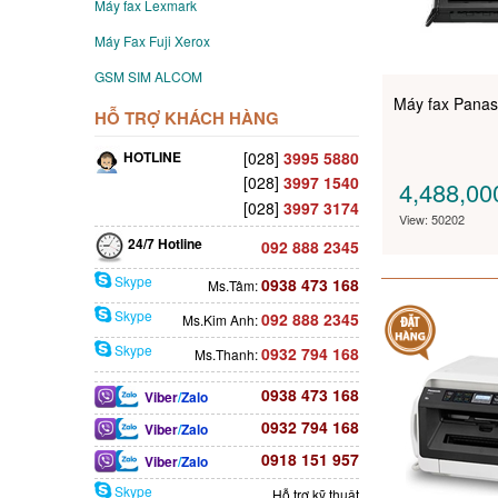
Máy fax Lexmark
Máy Fax Fuji Xerox
GSM SIM ALCOM
Máy fax Panas
HỖ TRỢ KHÁCH HÀNG
HOTLINE
[028]
3995 5880
[028]
3997 1540
4,488,0
[028]
3997 3174
View: 50202
24/7 Hotline
092 888 2345
Skype
0938 473 168
Ms.Tâm:
Skype
092 888 2345
Ms.Kim Anh:
Skype
0932 794 168
Ms.Thanh:
0938 473 168
Viber
/
Zalo
0932 794 168
Viber
/
Zalo
0918 151 957
Viber
/
Zalo
Skype
Hỗ trợ kỹ thuật