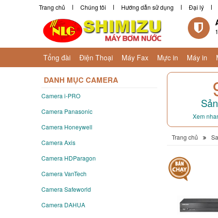
Trang chủ
Chúng tôi
Hướng dẫn sử dụng
Đại lý
1
Tổng đài
Điện Thoại
Máy Fax
Mực in
Máy in
DANH MỤC CAMERA
Camera i-PRO
Sản
Camera Panasonic
Xem nhan
Camera Honeywell
Trang chủ
S
Camera Axis
Camera HDParagon
Camera VanTech
Camera Safeworld
Camera DAHUA