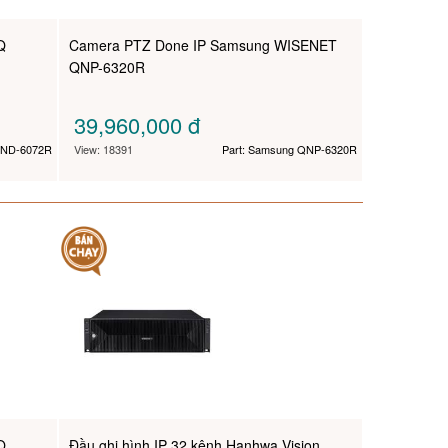
Q
Camera PTZ Done IP Samsung WISENET
QNP-6320R
39,960,000
đ
QND-6072R
View: 18391
Part: Samsung QNP-6320R
Q
Đầu ghi hình IP 32 kênh Hanhwa Vision