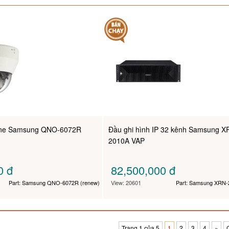
one Samsung QNO-6072R
Đầu ghi hình IP 32 kênh Samsung X
2010A VAP
00
đ
82,500,000
đ
Part: Samsung QNO-6072R (renew)
View: 20601
Part: Samsung XRN
Trang 1 của 5
1
2
3
4
»