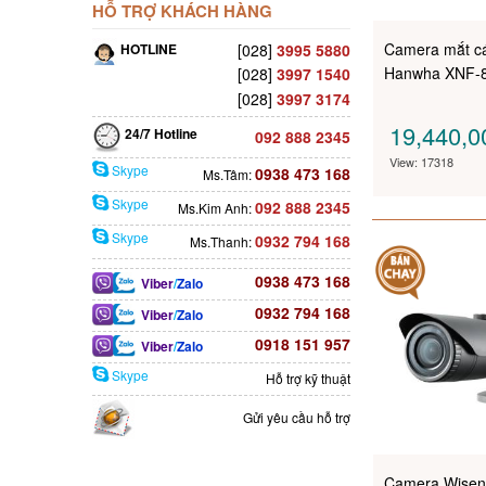
HỖ TRỢ KHÁCH HÀNG
Camera mắt cá
HOTLINE
[028]
3995 5880
Hanwha XNF-
[028]
3997 1540
[028]
3997 3174
19,440,
24/7 Hotline
092 888 2345
View: 17318
Skype
0938 473 168
Ms.Tâm:
Skype
092 888 2345
Ms.Kim Anh:
Skype
0932 794 168
Ms.Thanh:
0938 473 168
Viber
/
Zalo
0932 794 168
Viber
/
Zalo
0918 151 957
Viber
/
Zalo
Skype
Hỗ trợ kỹ thuật
Gửi yêu cầu hỗ trợ
Camera Wise