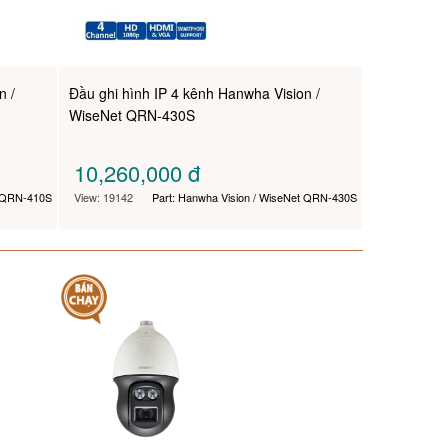
n /
Đầu ghi hình IP 4 kênh Hanwha Vision /
WiseNet QRN-430S
10,260,000
đ
t QRN-410S
View: 19142
Part: Hanwha Vision / WiseNet QRN-430S