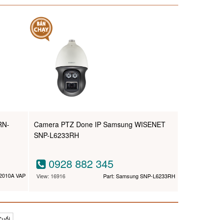
RN-
Camera PTZ Done IP Samsung WISENET
SNP-L6233RH
0928 882 345
-2010A VAP
View: 16916
Part: Samsung SNP-L6233RH
Cuối