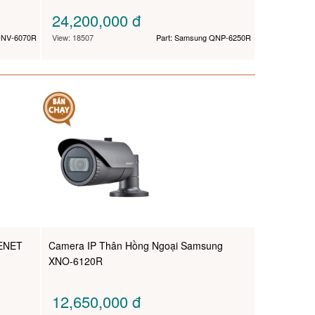
24,200,000
đ
QNV-6070R
View: 18507
Part: Samsung QNP-6250R
SENET
Camera IP Thân Hồng Ngoại Samsung
XNO-6120R
12,650,000
đ