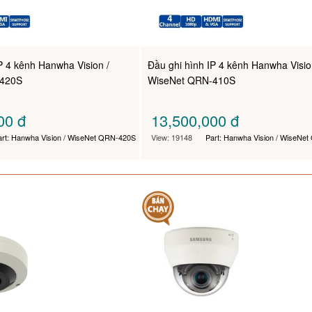
P 4 kênh Hanwha Vision /
Đầu ghi hình IP 4 kênh Hanwha Visio
-420S
WiseNet QRN-410S
000
đ
13,500,000
đ
art: Hanwha Vision / WiseNet QRN-420S
View: 19148
Part: Hanwha Vision / WiseNe