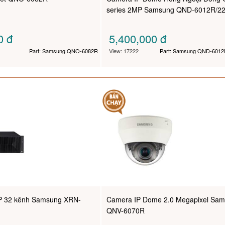
series 2MP Samsung QND-6012R/2
00
đ
5,400,000
đ
Part: Samsung QNO-6082R
View: 17222
Part: Samsung QND-6012
IP 32 kênh Samsung XRN-
Camera IP Dome 2.0 Megapixel Sa
QNV-6070R