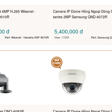
 6MP H.265 Wisenet -
Camera IP Dome Hồng Ngoại Dòng 
8010R
series 2MP Samsung QND-6072R
000
đ
5,400,000
đ
Part: Wisenet - Hanwha XNF-8010R
View: 17245
Part: Samsung 
net QNO-6082R
Camera IP Dome Hồng Ngoại Dòng 