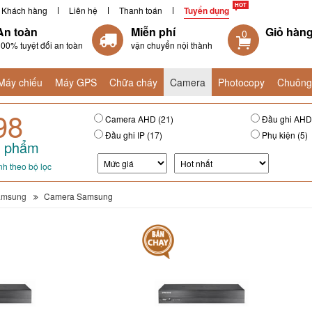
Khách hàng
Liên hệ
Thanh toán
Tuyển dụng
An toàn
Miễn phí
Giỏ hàn
0
00% tuyệt đối an toàn
vận chuyển nội thành
Máy chiếu
Máy GPS
Chữa cháy
Camera
Photocopy
Chuông
98
Camera AHD (21)
Đầu ghi AHD 
Đầu ghi IP (17)
Phụ kiện (5)
 phẩm
h theo bộ lọc
amsung
Camera Samsung