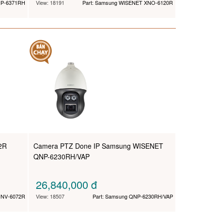
NP-6371RH
View: 18191
Part: Samsung WISENET XNO-6120R
2R
Camera PTZ Done IP Samsung WISENET
QNP-6230RH/VAP
26,840,000
đ
QNV-6072R
View: 18507
Part: Samsung QNP-6230RH/VAP