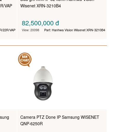
2R/VAP
Wisenet XRN-3210B4
82,500,000
đ
R/22R/VAP
View: 20098
Part: Hanhwa Vision Wisenet XRN-3210B4
msung
Camera PTZ Done IP Samsung WISENET
QNP-6250R