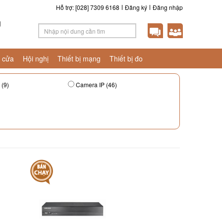
Hỗ trợ: [028] 7309 6168
Đăng ký
Đăng nhập
g
 cửa
Hội nghị
Thiết bị mạng
Thiết bị đo
(9)
Camera IP (46)