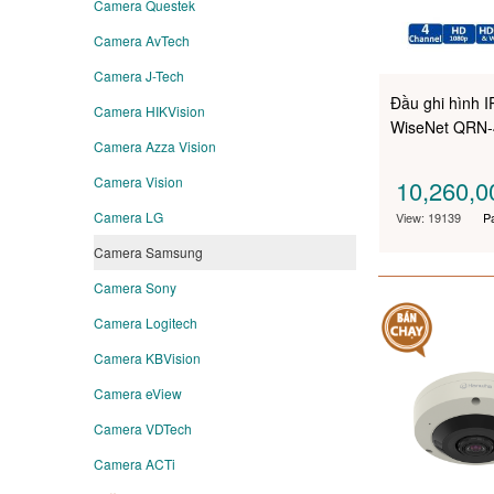
Camera Questek
Camera AvTech
Camera J-Tech
Đầu ghi hình I
Camera HIKVision
WiseNet QRN
Camera Azza Vision
Camera Vision
10,260,
Camera LG
View: 19139
P
Camera Samsung
Camera Sony
Camera Logitech
Camera KBVision
Camera eView
Camera VDTech
Camera ACTi