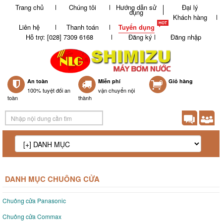
Trang chủ
Chúng tôi
Hướng dẫn sử
Đại lý
dụng
Khách hàng
Liên hệ
Thanh toán
Tuyển dụng
Hỗ trợ: [028] 7309 6168
Đăng ký
Đăng nhập
An toàn
Miễn phí
0
Giỏ hàng
100% tuyệt đối an
vận chuyển nội
toàn
thành
DANH MỤC CHUÔNG CỬA
Chuông cửa Panasonic
Chuông cửa Commax